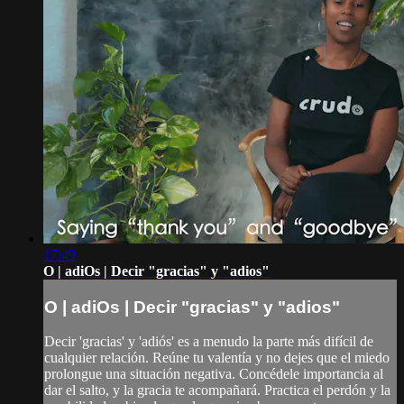
17:49
O | adiOs | Decir "gracias" y "adios"
O | adiOs | Decir "gracias" y "adios"
Decir 'gracias' y 'adiós' es a menudo la parte más difícil de
cualquier relación. Reúne tu valentía y no dejes que el miedo
prolongue una situación negativa. Concédele importancia al
dar el salto, y la gracia te acompañará. Practica el perdón y la