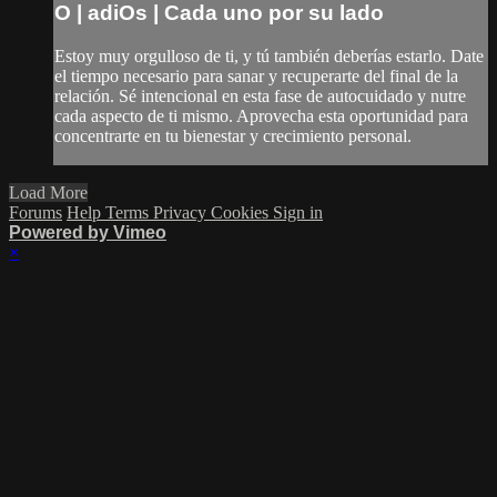
O | adiOs | Cada uno por su lado
Estoy muy orgulloso de ti, y tú también deberías estarlo. Date
el tiempo necesario para sanar y recuperarte del final de la
relación. Sé intencional en esta fase de autocuidado y nutre
cada aspecto de ti mismo. Aprovecha esta oportunidad para
concentrarte en tu bienestar y crecimiento personal.
Load More
Forums
Help
Terms
Privacy
Cookies
Sign in
Powered by Vimeo
×