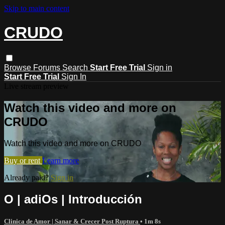
Skip to main content
CRUDO
Browse
Forums
Search
Start Free Trial
Sign in
Start Free Trial
Sign In
Live stream preview
Watch this video and more on
CRUDO
Watch this video and more on CRUDO
Buy or rent
Learn more
Already paid?
Sign in
O | adiOs | Introducción
Clinica de Amor | Sanar & Crecer Post Ruptura
• 1m 8s